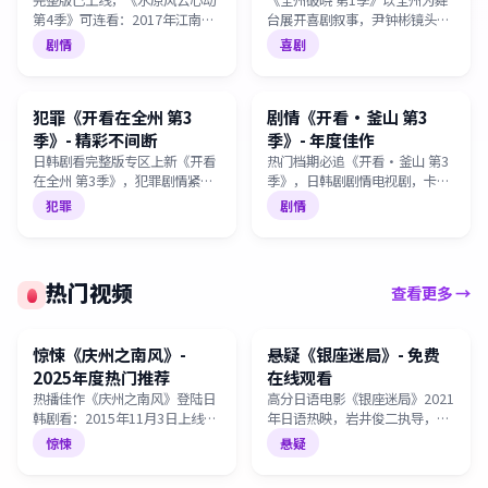
第4季》可连看：2017年江南剧
台展开喜剧叙事，尹钟彬镜头沉
情电视剧，导演黄东赫，主演李
稳，2022年12月27日起免费在
剧情
喜剧
俊昊、宋仲基，2017
…
线开看，尽在日韩剧看
…
44分钟
48万
41分钟
48万
7.4
9.4
犯罪《开看在全州 第3
剧情《开看·釜山 第3
季》- 精彩不间断
季》- 年度佳作
日韩剧看完整版专区上新《开看
热门档期必追《开看·釜山 第3
在全州 第3季》，犯罪剧情紧
季》，日韩剧剧情电视剧，卡司
凑，卡司李政宰、金惠秀、马东
全智贤、IU、宋慧乔，2020年9
犯罪
剧情
锡，2021年4月17日更新
…
月24日连更，来日韩
…
热门视频
查看更多 →
38分钟
49万
130分钟
49万
7.7
9.5
惊悚《庆州之南风》-
悬疑《银座迷局》- 免费
2025年度热门推荐
在线观看
热播佳作《庆州之南风》登陆日
高分日语电影《银座迷局》2021
韩剧看：2015年11月3日上线，
年日语热映，岩井俊二执导，有
申源浩作品，IU领衔，点播畅看
村架纯领衔，尽在日韩剧看，流
惊悚
悬疑
追剧不中断，尽在日韩
…
畅点播，日韩免费看。本站
…
39分钟
48万
40分钟
48万