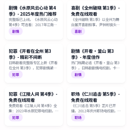
7.5
7.6
剧情《水原风云心动 第4
喜剧《全州破晓 第1季》-
季》- 2025年度热门推荐
免费在线观看
完整版已上线，《水原风云心动
《全州破晓 第1季》以全州为舞
第4季》可连看：2017年江南剧
台展开喜剧叙事，尹钟彬镜头沉
情电视剧，导演黄东赫，主演李
稳，2022年12月27日起免费在
剧情
喜剧
俊昊、宋仲基，2017
…
线开看，尽在日韩剧看
…
44分钟
48万
41分钟
48万
7.4
9.4
犯罪《开看在全州 第3
剧情《开看·釜山 第3
季》- 精彩不间断
季》- 年度佳作
日韩剧看完整版专区上新《开看
热门档期必追《开看·釜山 第3
在全州 第3季》，犯罪剧情紧
季》，日韩剧剧情电视剧，卡司
凑，卡司李政宰、金惠秀、马东
全智贤、IU、宋慧乔，2020年9
犯罪
剧情
锡，2021年4月17日更新
…
月24日连更，来日韩
…
38分钟
48万
42分钟
46万
7.5
7.3
犯罪《江陵人间 第4季》-
职场《仁川追击 第5季》-
免费在线观看
免费在线观看
免费观看《江陵人间 第4季》全
《仁川追击 第5季》正片已开
集：2023年水原犯罪电视剧，卡
播，2012年庆州职场电视剧，导
司马东锡、李俊昊、孙锡久，
演金希元，主演河正宇、裴秀
犯罪
职场
2023年4月12日更新
…
智。想追剧可直接点播。本站
…