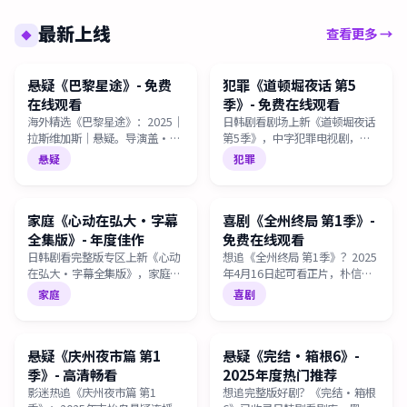
最新上线
查看更多 →
39分钟
9.2万
45分钟
27万
9.1
7.9
悬疑《巴黎星途》- 免费
犯罪《道顿堀夜话 第5
在线观看
季》- 免费在线观看
海外精选《巴黎星途》：2025｜
日韩剧看剧场上新《道顿堀夜话
拉斯维加斯｜悬疑。导演盖·里
第5季》，中字犯罪电视剧，单
奇，主演基特·哈灵顿、克里斯
集45分钟观影质感，2025年10
悬疑
犯罪
·埃文斯，2025年11
…
月8日收录，手机平板
…
41分钟
28万
38分钟
40万
8.7
9.4
家庭《心动在弘大·字幕
喜剧《全州终局 第1季》-
全集版》- 年度佳作
免费在线观看
日韩剧看完整版专区上新《心动
想追《全州终局 第1季》？2025
在弘大·字幕全集版》，家庭剧
年4月16日起可看正片，朴信宇
情紧凑，卡司宋慧乔、马东锡、
执导，安孝燮、宋慧乔领衔，日
家庭
喜剧
申惠善，2025年7月10日
…
韩剧看同步点播，片源
…
44分钟
39万
93分钟
20万
9.7
7.8
悬疑《庆州夜市篇 第1
悬疑《完结·箱根6》-
季》- 高清畅看
2025年度热门推荐
影迷热追《庆州夜市篇 第1
想追完整版好剧？《完结·箱根