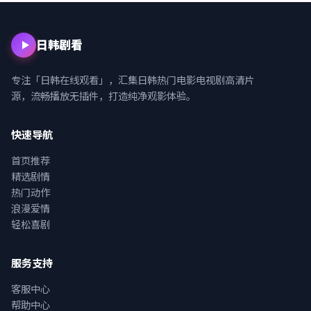
日韩剧看
专注「
日韩在线观看
」，汇集日韩热门电影电视剧高清片
源，流畅播放无插件，打造纯净观影体验。
快速导航
首页推荐
精选剧情
热门动作
浪漫爱情
轻松喜剧
服务支持
客服中心
帮助中心